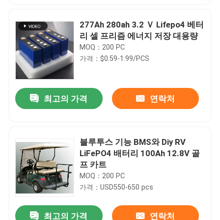
277Ah 280ah 3.2 Ｖ Lifepo4 베터
리 셀 프리즘 에너지 저장 대용량
MOQ：200 PC
가격：$0.59-1.99/PCS
최고의 가격
연락처
블루투스 기능 BMS와 Diy RV
LiFePO4 배터리 100Ah 12.8V 골
집
프 카트
MOQ：200 PC
제품
가격：USD550-650 pcs
최고의 가격
연락처
우리에 대하여
ES2000 51.2V 48Ah Lifepo4 Ess 리튬 이온 전지 2.45Kwh 예방 업 BMS 모듈