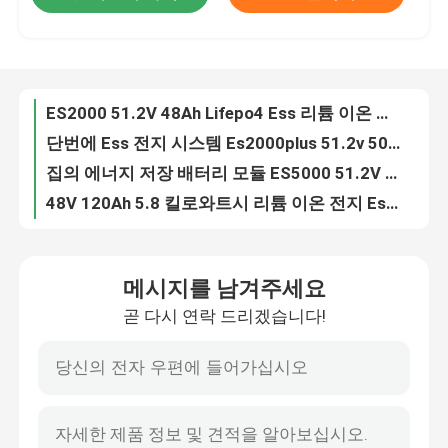
단번에 Ess 전지 시스템 Es2000plus 51.2v 50ah 2.6 킬로와트시 태양 전지 12v
집의 에너지 저장 배터리 모듈 ES5000 51.2V 100Ah 5.1Kwh Lifepo4
공장 여행
48V 120Ah 5.8 킬로와트시 리튬 이온 전지 Ess 태양 전지 Lifepo4 업 전지 ES5800
마른 야영 12.8V 100Ah를 위한 인버터 RV LiFePO4 전지 리튬 이온
품질 관리
Rc Lifepo4 오토바이 배터리 골프 카트 리튬 에너지 저장 배터리 12.8V 200Ah 55ah
레크리에이션용 차량을 위한 업 LFP 12.8V 240Ah 600a의 재충전이 가능한 RV Lifepo4 배터리
연락주세요
모터홈을 위한 골프 카트 RV LiFePO4 배터리 200ah 12.8V 24V 100Ah 400ah 500ah 1280Wh LFP BMS
트래블 트레일러 밴 변환 12.8V 300 Amp 12V 동안 리튬 해양 Rv 딥 사이클 전지
인용문을 요구하세요
집의 Ess 건전지 팩 에너지 저장 ES2000 팩 51.2V 19.2Kwh
메시지를 남겨주세요
51.2V 16.8Kwh 가구 주거 가정 에너지 저장 배터리 리튬 이온 ES2000 팩
lifepo4 베터리 셀
곧 다시 연락 드리겠습니다!
51.2V 14.4Kwh 10 킬로와트시 48v 15 킬로와트시 Lifepo4 배터리 태양 저장 시스템 ES2000 팩
51.2V 12Kwh 8 킬로와트시 10 킬로와트시 리튬 배터리 48v 집의 국내 에너지 저장 시스템 ES2000 팩
3.2v Lifepo4 배터리
주택을 위한 9.6 킬로와트시 리튬 배터리 ESS 전지 시스템 ES2000 팩 예방 태양력
태양 ES2000 전력 모듈을 위한 51.2V 48Ah 21.6kWh 20 킬로와트시 주택 배터리 백업 시스템
12V lifepo4 배터리
전력 Ess 배터리 모듈 ES2000 가정 에너지 저장 배터리 51.2V 48Ah